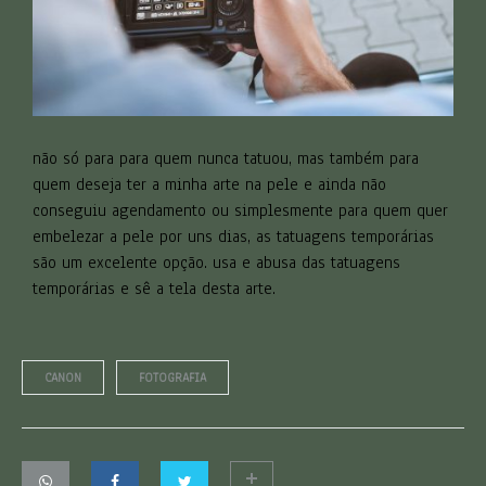
não só para para quem nunca tatuou, mas também para
quem deseja ter a minha arte na pele e ainda não
conseguiu agendamento ou simplesmente para quem quer
embelezar a pele por uns dias, as tatuagens temporárias
são um excelente opção. usa e abusa das tatuagens
temporárias e sê a tela desta arte.
CANON
FOTOGRAFIA