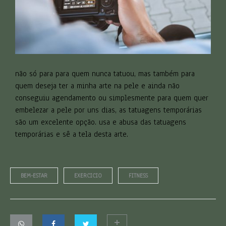
não só para para quem nunca tatuou, mas também para
quem deseja ter a minha arte na pele e ainda não
conseguiu agendamento ou simplesmente para quem quer
embelezar a pele por uns dias, as tatuagens temporárias
são um excelente opção. usa e abusa das tatuagens
temporárias e sê a tela desta arte.
BEM-ESTAR
EXERCICIO
FITNESS