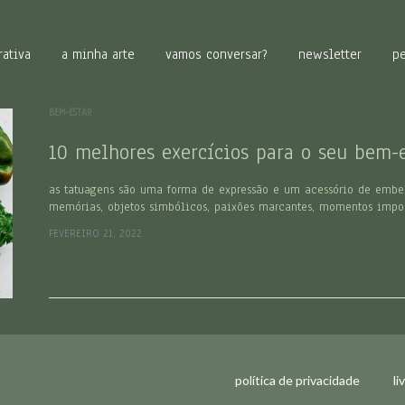
rativa
a minha arte
vamos conversar?
newsletter
p
BEM-ESTAR
10 melhores exercícios para o seu bem-e
as tatuagens são uma forma de expressão e um acessório de embe
memórias, objetos simbólicos, paixões marcantes, momentos impo
FEVEREIRO 21, 2022
política de privacidade
li