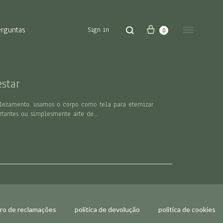
carrinho
pesquisa
menu
erguntas
Sign in
0
star
lezamento. usamos o corpo como tela para eternizar
rtantes ou simplesmente arte de…
vro de reclamações
política de devolução
política de cookies