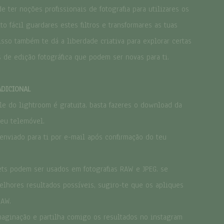
us vários tons.
para isto, não precisas de uma máquina
e ter noções profissionais de fotografia para utilizares os
 equipamento profissional, se não o tiveres. existe um sem fim de
to fácil guardares estes filtros e transformares as tuas
e podes explorar através do teu telemóvel.
 isso também te dá a liberdade criativa para explorar certas
do aos dias de primavera, trago-te os meus tons favoritos para
as de edição fotográfica que podem ser novas para ti.
 nesta estação. inspira-te e aos que te rodeiam.
ack, tens direito a 5 presets extra: a versão com textura de cada
DICIONAL
le do lightroom é gratuita. basta fazeres o download da
teu telemóvel.
versão desktop do lightroom (ficheiros .XMP e .LRTEMPLATE);
 enviado para ti por e-mail após confirmação do teu
versão mobile do lightroom (ficheiro .DNG);
nstalar e usar os presets;
o;
ts podem ser usados em fotografias RAW e JPEG. se
 versão desktop e mobile do lightroom, photoshop e camera raw.
elhores resultados possíveis, sugiro-te que os apliques
RAW.
aginação e partilha comigo os resultados no instagram