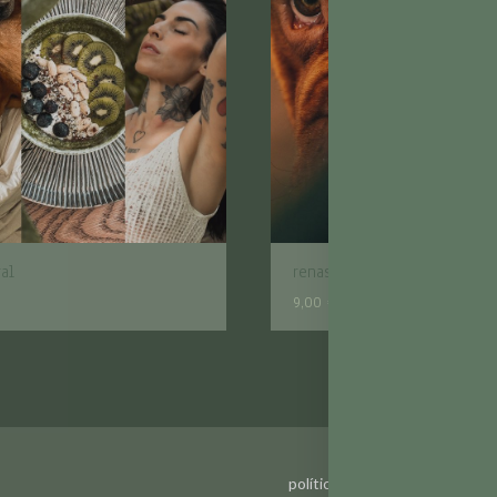
al
renascer
9,00
€
ADICIONAR
À
WISHLIST
política de privacidade
li