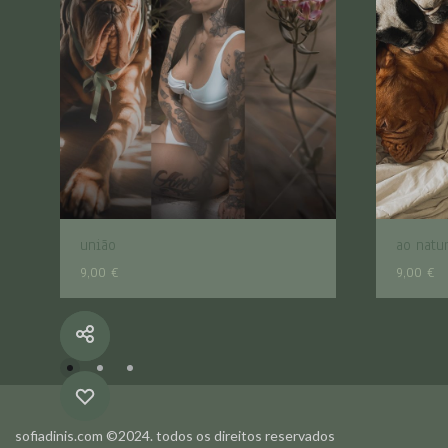
união
ao natur
9,00
€
9,00
€
ADICIONAR
À
WISHLIST
ADICIONAR
sofiadinis.com ©2024. todos os direitos reservados
À