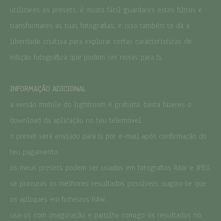
utilizares os presets. é muito fácil guardares estes filtros e
transformares as tuas fotografias, e isso também te dá a
liberdade criativa para explorar certas características de
edição fotográfica que podem ser novas para ti.
INFORMAÇÃO ADICIONAL
nostalgia
a versão mobile do lightroom é gratuita. basta fazeres o
preset | coleção dias de verão
download da aplicação no teu telemóvel.
o verão traz consigo uma nostalgia doce que nos envolve. é uma
o preset será enviado para ti por e-mail após confirmação do
estação que desperta memórias de infância dos dias intermináveis
ao ar livre. abraça a nostalgia de verão que nos faz ansiar por
teu pagamento.
reencontros e por recriar tradições. deixa que as tuas memórias
os meus presets podem ser usados em fotografias RAW e JPEG.
inspirem o teu presente, tornando cada verão numa página em
branco repleta de possibilidades e recordações futuras.
se procuras os melhores resultados possíveis, sugiro-te que
os apliques em ficheiros RAW.
este preset a preto e branco é o ideal para celebrares a tua
nostalgia de verão.
usa-os com imaginação e partilha comigo os resultados no