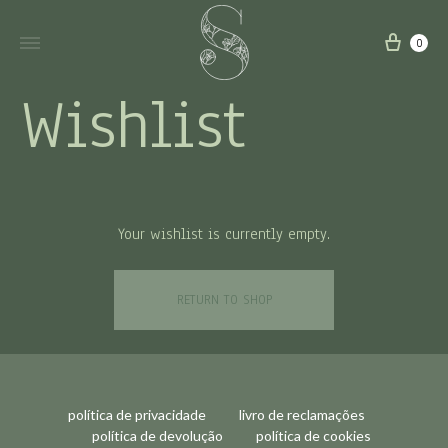
carri
0
Wishlist
Your wishlist is currently empty.
RETURN TO SHOP
política de privacidade
livro de reclamações
política de devolução
política de cookies