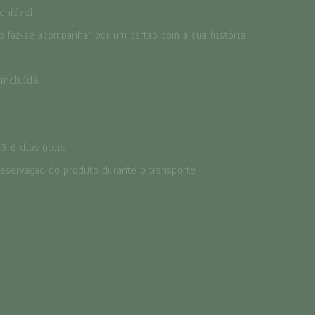
entável
ão faz-se acompanhar por um cartão com a sua história
incluída.
ADICIONAR
 3-6 dias úteis
ICA DO PRODUTO
reservação do produto durante o transporte