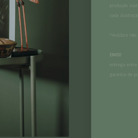
produção sust
tamanho
cada ilustraç
L
*moldura não 
quantidade
ENVIO
entrega entre
CARACTERÍST
garantia de p